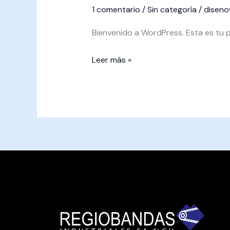
1 comentario
/
Sin categoría
/
disen
Bienvenido a WordPress. Esta es tu pr
Leer más »