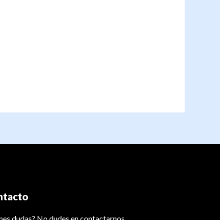
ntacto
nes dudas? No dudes en contactarnos