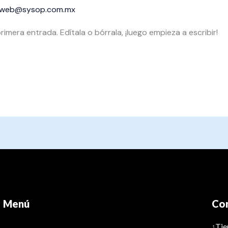
oweb@sysop.com.mx
imera entrada. Edítala o bórrala, ¡luego empieza a escribir!
Menú
Co
¿Tie